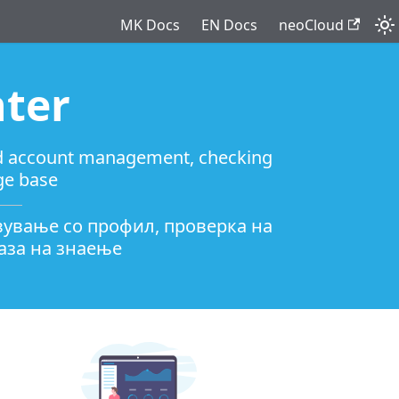
MK Docs
EN Docs
neoCloud
ter
and account management, checking
ge base
вување со профил, проверка на
аза на знаење