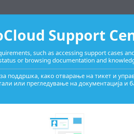
oCloud Support Cen
 requirements, such as accessing support cases 
 status or browsing documentation and knowled
 за поддршка, како отварање на тикет и упра
ртали или прегледување на документација и б