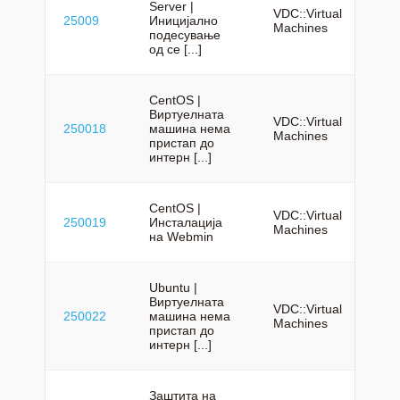
Server |
VDC::Virtual
25009
Иницијално
mk
Machines
подесување
од се [...]
CentOS |
Виртуелната
VDC::Virtual
250018
машина нема
mk
Machines
пристап до
интерн [...]
CentOS |
VDC::Virtual
250019
Инсталација
mk
Machines
на Webmin
Ubuntu |
Виртуелната
VDC::Virtual
250022
машина нема
mk
Machines
пристап до
интерн [...]
Заштита на