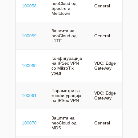
neoCloud од
100058
General
mk
Spectre и
Meltdown
Заштита на
100059
neoCloud од
General
mk
L1TF
Конфигурација
на IPSec VPN
VDC::Edge
100060
mk
со MikroTik
Gateway
уред
Параметри за
VDC::Edge
100061
конфигурација
mk
Gateway
на IPSec VPN
Заштита на
100070
neoCloud од
General
mk
MDS