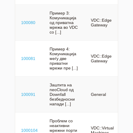
Пример 3:
Комуникација
VDC::Edge
100080
од приватна
mk
Gateway
мрежа во VDC
со [...]
Пример 4:
Комуникација
VDC::Edge
100081
меѓу две
mk
Gateway
приватни
мрежи пре [...]
Заштита на
neoCloud од
100091
Downfall
General
mk
безбедносни
напади [...]
Проблем со
неактивни
VDC::Virtual
1000104
мрежни порти
mk
Machines