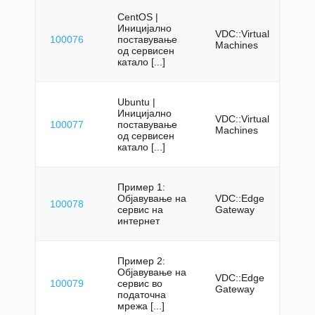
CentOS |
Иницијално
VDC::Virtual
100076
поставување
mk
Machines
од сервисен
катало [...]
Ubuntu |
Иницијално
VDC::Virtual
100077
поставување
mk
Machines
од сервисен
катало [...]
Пример 1:
Објавување на
VDC::Edge
100078
mk
сервис на
Gateway
интернет
Пример 2:
Објавување на
VDC::Edge
100079
сервис во
mk
Gateway
податочна
мрежа [...]