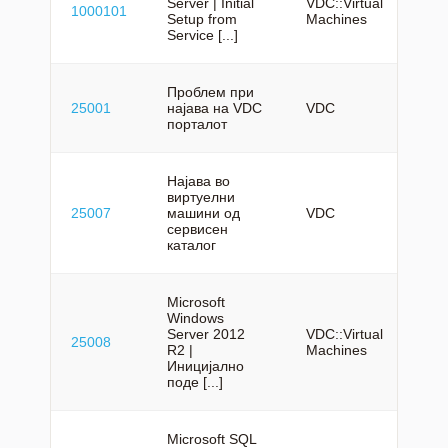
Server | Initial
VDC::Virtual
1000101
en
Setup from
Machines
Service [...]
Проблем при
25001
најава на VDC
VDC
mk
порталот
Најава во
виртуелни
25007
машини од
VDC
mk
сервисен
каталог
Microsoft
Windows
Server 2012
VDC::Virtual
25008
mk
R2 |
Machines
Иницијално
поде [...]
Microsoft SQL