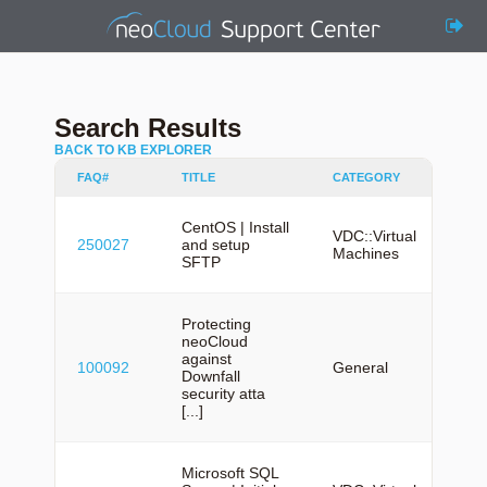
Search Results
BACK TO KB EXPLORER
FAQ#
TITLE
CATEGORY
LAN
CentOS | Install
VDC::Virtual
250027
and setup
en
Machines
SFTP
Protecting
neoCloud
against
100092
General
en
Downfall
security atta
[...]
Microsoft SQL